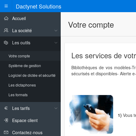
Dactynet Solutions
Accueil
Votre compte
La société
ITEMS
Les outils
Les services de vot
Votre compte
Système de gestion
Bibliothèques de vos modèles-Tra
sécurisés et disponibles- Alerte e
Logiciel de dictée et sécurité
Les dictaphones
Les formats
Les tarifs
1)
Vous té
Espace client
Contactez-nous